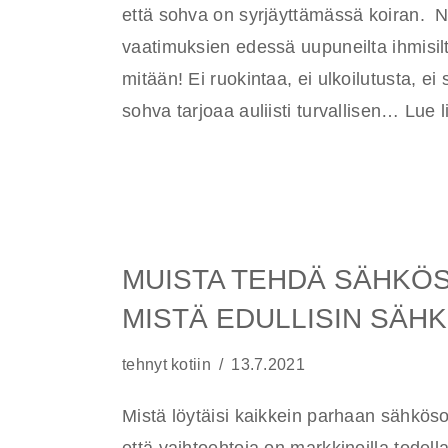
että sohva on syrjäyttämässä koiran. 
vaatimuksien edessä uupuneilta ihmisil
mitään! Ei ruokintaa, ei ulkoilutusta, ei 
sohva tarjoaa auliisti turvallisen…
Lue l
MUISTA TEHDÄ SÄHKÖ
MISTÄ EDULLISIN SÄH
tehnyt
kotiin
13.7.2021
Mistä löytäisi kaikkein parhaan sähkö