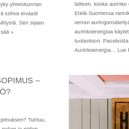
talteen, koska aurinko o
Nyky-yhteiskunnan
Etelä-Suomessa rannik
tä sohva eivaadi
verran auringonsäteily
silitystä. Sen sijaan
aurinkoenergiaa käytet
isää »
tuotantoon. Passiivista
Aurinkoenergia…
Lue 
SOPIMUS –
KÖ?
sopimuksen? Tuntuu,