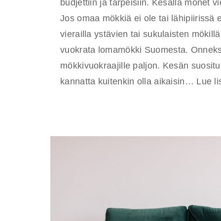
budjettiin ja tarpeisiin. Kesällä monet v
Jos omaa mökkiä ei ole tai lähipiirissä e
vierailla ystävien tai sukulaisten mökill
vuokrata lomamökki Suomesta. Onneksi
mökkivuokraajille paljon. Kesän suositui
kannatta kuitenkin olla aikaisin…
Lue li