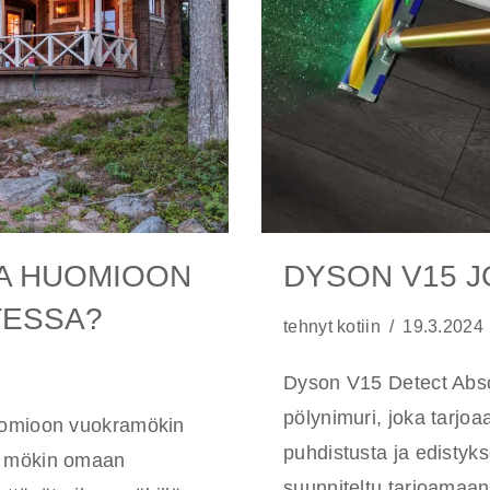
AA HUOMIOON
DYSON V15 J
TESSA?
tehnyt
kotiin
19.3.2024
Dyson V15 Detect Abso
pölynimuri, joka tarjo
huomioon vuokramökin
puhdistusta ja edistyks
n mökin omaan
suunniteltu tarjoamaan