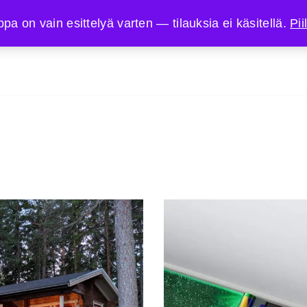
 on vain esittelyä varten — tilauksia ei käsitellä.
Pii