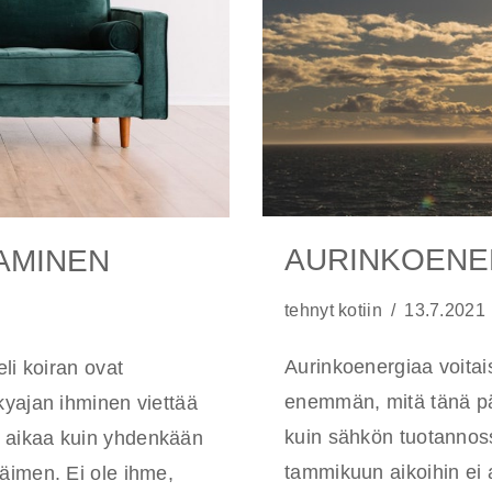
AURINKOENE
AMINEN
tehnyt
kotiin
13.7.2021
Aurinkoenergiaa voitai
li koiran ovat
enemmän, mitä tänä p
kyajan ihminen viettää
kuin sähkön tuotannos
 aikaa kuin yhdenkään
tammikuun aikoihin ei 
äimen. Ei ole ihme,