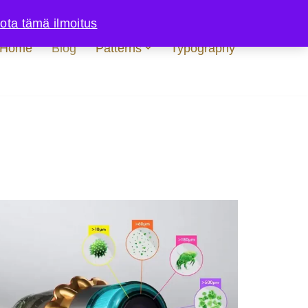
lota tämä ilmoitus
Home
Blog
Patterns
Typography