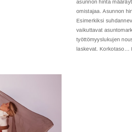
asunnon hinta määräyty
omistajaa. Asunnon hint
Esimerkiksi suhdanneva
vaikuttavat asuntomarkk
työttömyyslukujen nou
laskevat. Korkotaso…