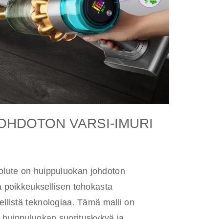
OHDOTON VARSI-IMURI
lute on huippuluokan johdoton
aa poikkeuksellisen tehokasta
ellistä teknologiaa. Tämä malli on
 huippuluokan suorituskykyä ja