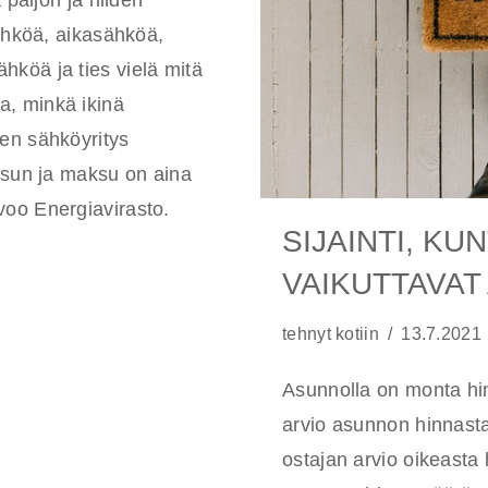
 paljon ja niiden
sähköä, aikasähköä,
köä ja ties vielä mitä
, minkä ikinä
en sähköyritys
aksun ja maksu on aina
voo Energiavirasto.
SIJAINTI, KU
VAIKUTTAVAT
tehnyt
kotiin
13.7.2021
Asunnolla on monta hi
arvio asunnon hinnast
ostajan arvio oikeasta