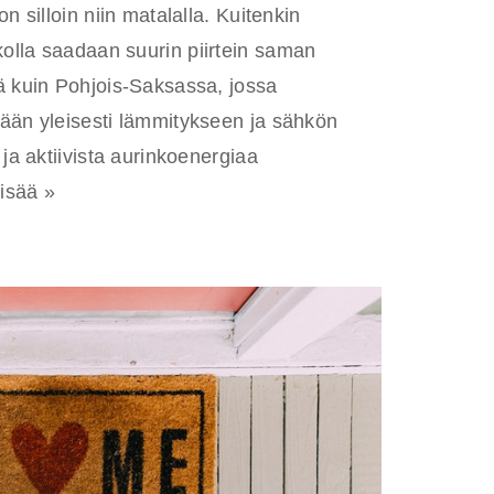
n silloin niin matalalla. Kuitenkin
olla saadaan suurin piirtein saman
ä kuin Pohjois-Saksassa, jossa
ään yleisesti lämmitykseen ja sähkön
 ja aktiivista aurinkoenergiaa
lisää »