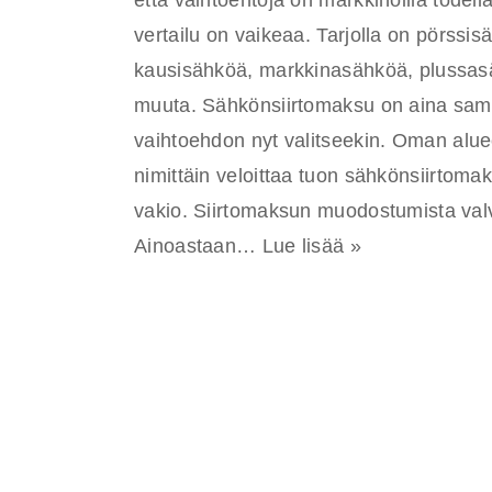
että vaihtoehtoja on markkinoilla todella
vertailu on vaikeaa. Tarjolla on pörssi
kausisähköä, markkinasähköä, plussasäh
muuta. Sähkönsiirtomaksu on aina sama
vaihtoehdon nyt valitseekin. Oman alue
nimittäin veloittaa tuon sähkönsiirtom
vakio. Siirtomaksun muodostumista val
Ainoastaan…
Lue lisää »