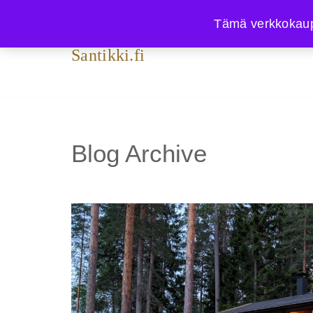
Tämä verkkokauppa
Siirry
Santikki.fi
suoraan
sisältöön
Blog Archive