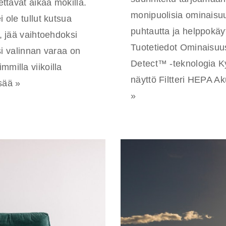
iettävät aikaa mökillä.
monipuolisia ominaisuuk
i ole tullut kutsua
puhtautta ja helppokäy
ä, jää vaihtoehdoksi
Tuotetiedot Ominaisuu
 valinnan varaa on
Detect™ -teknologia K
mmilla viikoilla
näyttö Filtteri HEPA 
sää »
»