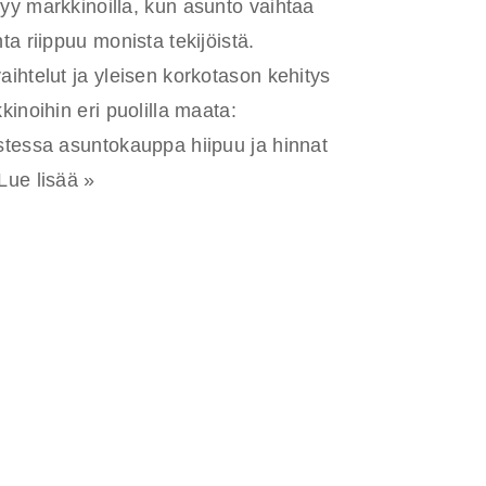
y markkinoilla, kun asunto vaihtaa
a riippuu monista tekijöistä.
ihtelut ja yleisen korkotason kehitys
inoihin eri puolilla maata:
stessa asuntokauppa hiipuu ja hinnat
Lue lisää »